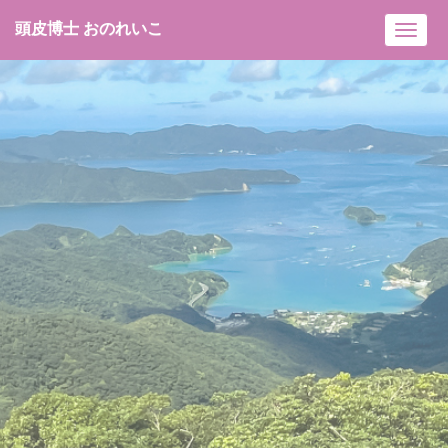
頭皮博士 おのれいこ
Toggl
navig