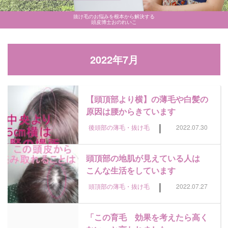
抜け毛のお悩みを根本から解決する
頭皮博士おのれいこ
2022年7月
【頭頂部より横】の薄毛や白髪の
原因は腰からきています
|
後頭部の薄毛・抜け毛
2022.07.30
頭頂部の地肌が見えている人は
こんな生活をしています
|
頭頂部の薄毛・抜け毛
2022.07.27
「この育毛 効果を考えたら高く