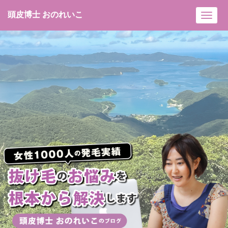
頭皮博士 おのれいこ
Toggl
navig