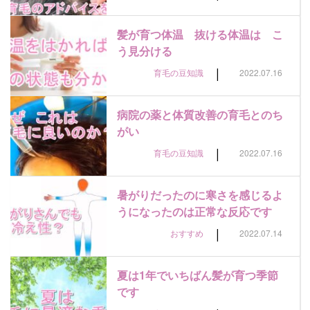
髪が育つ体温 抜ける体温は こ
う見分ける
|
育毛の豆知識
2022.07.16
病院の薬と体質改善の育毛とのち
がい
|
育毛の豆知識
2022.07.16
暑がりだったのに寒さを感じるよ
うになったのは正常な反応です
|
おすすめ
2022.07.14
夏は1年でいちばん髪が育つ季節
です