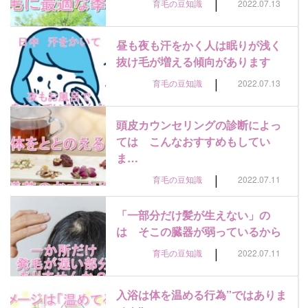
|
育毛の豆知識
2022.07.13
昼も夜も汗をかく人は眠りが浅く
抜け毛が増える傾向があります
|
育毛の豆知識
2022.07.13
頭皮カウンセリングの診断によっ
ては こんなおすすめもしてい
ま…
|
育毛の豆知識
2022.07.11
「一部分だけ髪が生えない」の
は そこの臓器が弱っているから
|
育毛の豆知識
2022.07.11
入浴は体を温める行為”ではありま