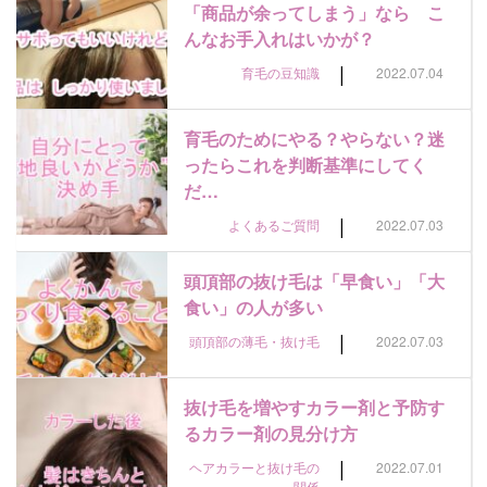
「商品が余ってしまう」なら こ
んなお手入れはいかが？
|
育毛の豆知識
2022.07.04
育毛のためにやる？やらない？迷
ったらこれを判断基準にしてく
だ…
|
よくあるご質問
2022.07.03
頭頂部の抜け毛は「早食い」「大
食い」の人が多い
|
頭頂部の薄毛・抜け毛
2022.07.03
抜け毛を増やすカラー剤と予防す
るカラー剤の見分け方
|
ヘアカラーと抜け毛の
2022.07.01
関係