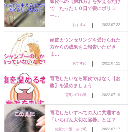
頭皮への【触れ方】を変えるだけ
で たった１０日で髪にボリュ
ー…
|
おすすめ
2022.07.22
頭皮カウンセリングを受けられた
方からの成果をご報告いただき
ま…
|
おすすめ
2022.07.22
育毛したいなら頭皮ではなく【お
腹】を温めましょう
|
育毛の豆知識
2022.07.19
育毛したいすべての人に共通する
「いちばん大切な臓器」とは？
|
前髪の白髪・抜け毛
2022.07.17