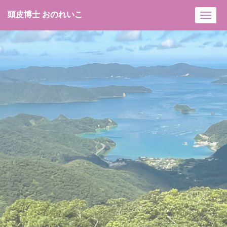
頭皮博士 おのれいこ
Toggl
navig