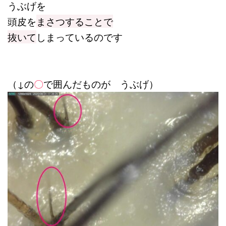
うぶげを
頭皮を
まさつすることで
抜いて
しまっているのです
（↓の
〇
で囲んだものが うぶげ）