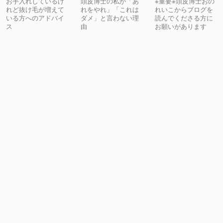
お手入れしているけ
頭皮博士の私が「あ
※重要※頭皮博士おの
れど抜け毛が増えて
れをやれ」「これは
れいこからブログを
いる方へのアドバイ
ダメ」と言わない理
読んでくださる方に
ス
由
お願いがあります