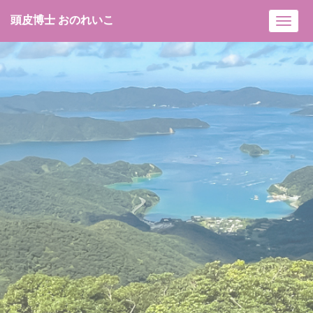
頭皮博士 おのれいこ
Toggl
navig