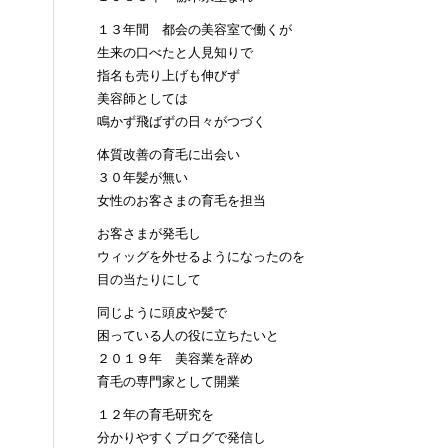
１３年間 都会の美容室で働くが
生来の口べたと人見知りで
指名も売り上げも伸びず
美容師としては
鳴かず飛ばずの日々がつづく
体質改善の育毛に出会い
３０年髪が無い
女性のお客さまの育毛を担当
お客さまが発毛し
ウィッグを外せるようになったのを
目の当たりにして
同じように頭皮や髪で
困っている人の役に立ちたいと
２０１９年 美容業を辞め
育毛の専門家として開業
１２年の育毛研究を
分かりやすくブログで発信し