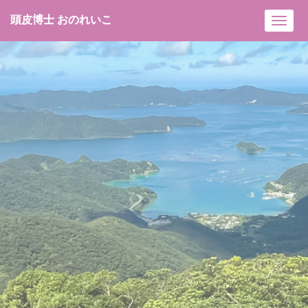
頭皮博士 おのれいこ
Toggl
navig