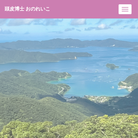
頭皮博士 おのれいこ
Toggl
navig