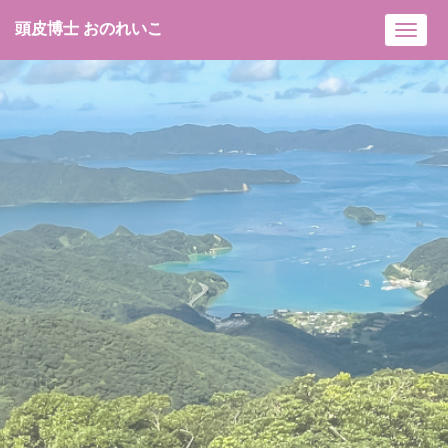
頭皮博士 おのれいこ
Toggl
navig