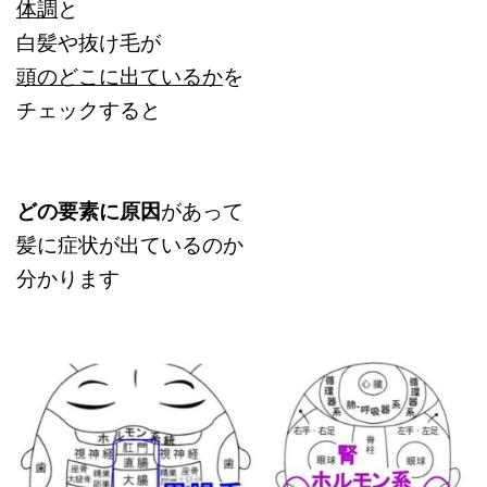
体調
と
白髪や抜け毛が
頭のどこに出ているか
を
チェックすると
どの要素に原因
があって
髪に症状が出ているのか
分かります