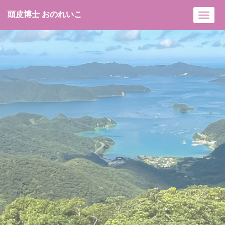
頭皮博士 おのれいこ
Toggl
navig