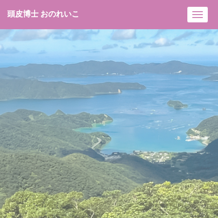
頭皮博士 おのれいこ
Toggl
navig