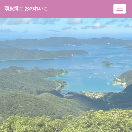
頭皮博士 おのれいこ
Toggl
navig