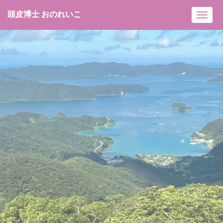
頭皮博士 おのれいこ
Toggl
navig