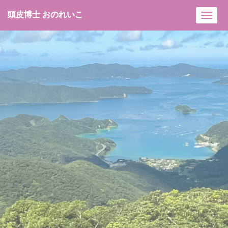
頭皮博士 おのれいこ
Toggl
navig