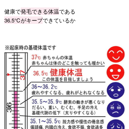
健康で
発毛できる体温
である
36.5℃がキープ
できているか