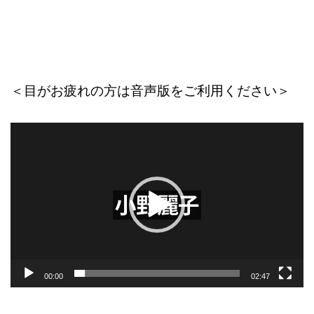
＜目がお疲れの方は音声版をご利用ください＞
動
画
プ
レ
ー
ヤ
ー
00:00
02:47