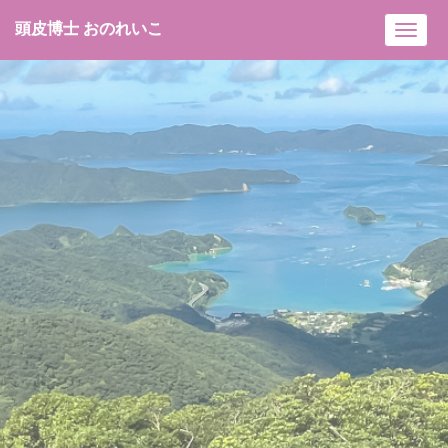
頭皮博士 おのれいこ
Toggl
navig