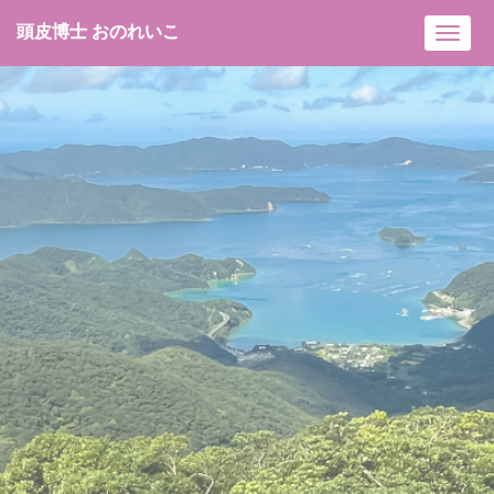
頭皮博士 おのれいこ
Toggl
navig