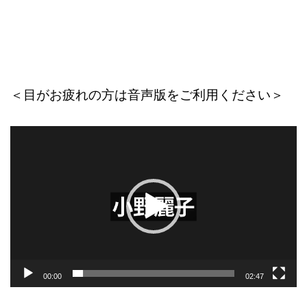
＜目がお疲れの方は音声版をご利用ください＞
動
画
プ
レ
ー
ヤ
ー
00:00
02:47