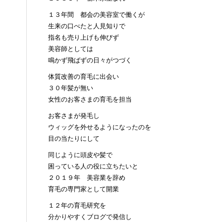
１３年間 都会の美容室で働くが
生来の口べたと人見知りで
指名も売り上げも伸びず
美容師としては
鳴かず飛ばずの日々がつづく
体質改善の育毛に出会い
３０年髪が無い
女性のお客さまの育毛を担当
お客さまが発毛し
ウィッグを外せるようになったのを
目の当たりにして
同じように頭皮や髪で
困っている人の役に立ちたいと
２０１９年 美容業を辞め
育毛の専門家として開業
１２年の育毛研究を
分かりやすくブログで発信し