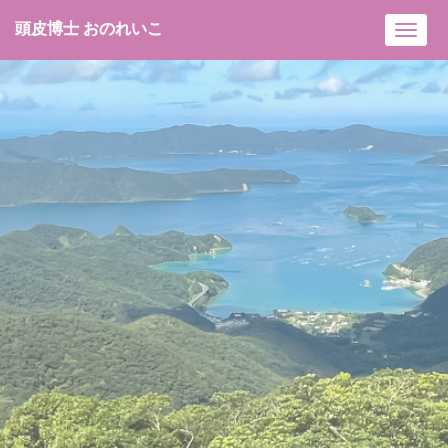
頭皮博士 おのれいこ
Toggl
navig