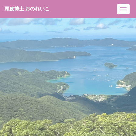
頭皮博士 おのれいこ
Toggl
navig