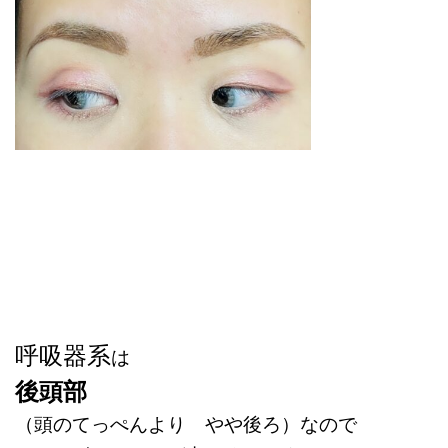
呼吸器系
は
後頭部
（頭のてっぺんより やや後ろ）なので