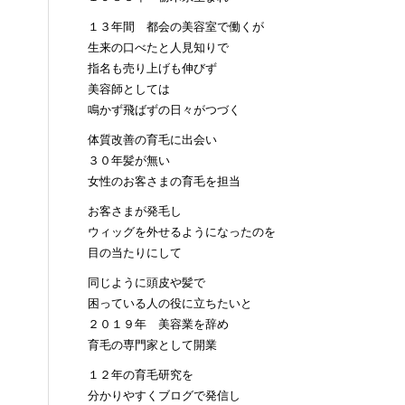
１３年間 都会の美容室で働くが
生来の口べたと人見知りで
指名も売り上げも伸びず
美容師としては
鳴かず飛ばずの日々がつづく
体質改善の育毛に出会い
３０年髪が無い
女性のお客さまの育毛を担当
お客さまが発毛し
ウィッグを外せるようになったのを
目の当たりにして
同じように頭皮や髪で
困っている人の役に立ちたいと
２０１９年 美容業を辞め
育毛の専門家として開業
１２年の育毛研究を
分かりやすくブログで発信し