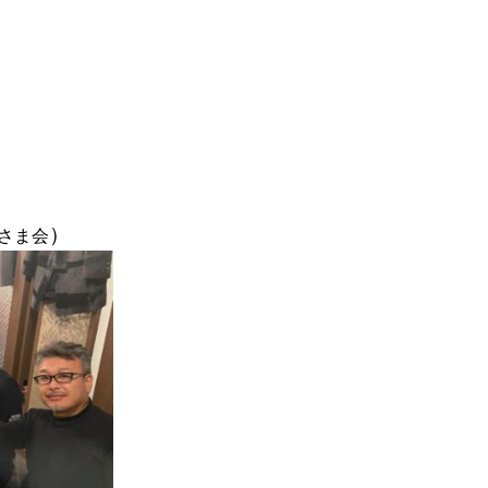
）
さま会