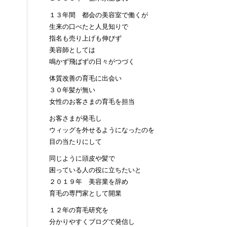
１３年間 都会の美容室で働くが
生来の口べたと人見知りで
指名も売り上げも伸びず
美容師としては
鳴かず飛ばずの日々がつづく
体質改善の育毛に出会い
３０年髪が無い
女性のお客さまの育毛を担当
お客さまが発毛し
ウィッグを外せるようになったのを
目の当たりにして
同じように頭皮や髪で
困っている人の役に立ちたいと
２０１９年 美容業を辞め
育毛の専門家として開業
１２年の育毛研究を
分かりやすくブログで発信し