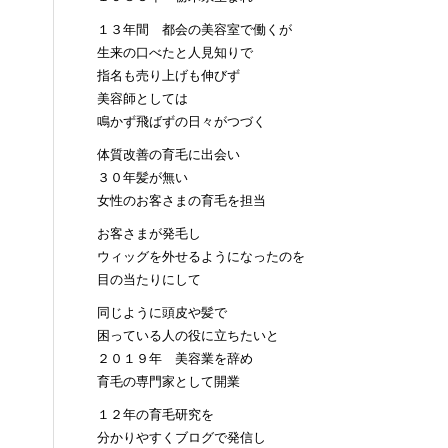
１３年間 都会の美容室で働くが
生来の口べたと人見知りで
指名も売り上げも伸びず
美容師としては
鳴かず飛ばずの日々がつづく
体質改善の育毛に出会い
３０年髪が無い
女性のお客さまの育毛を担当
お客さまが発毛し
ウィッグを外せるようになったのを
目の当たりにして
同じように頭皮や髪で
困っている人の役に立ちたいと
２０１９年 美容業を辞め
育毛の専門家として開業
１２年の育毛研究を
分かりやすくブログで発信し