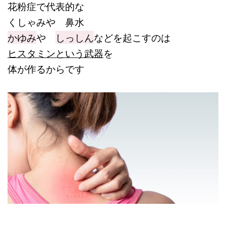
花粉症で代表的な
くしゃみや 鼻水
かゆみ
や
しっしん
などを起こすのは
ヒスタミンという武器
を
体が作るからです