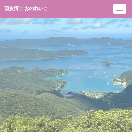
頭皮博士 おのれいこ
Toggl
navig