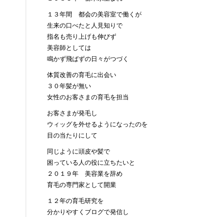
１３年間 都会の美容室で働くが
生来の口べたと人見知りで
指名も売り上げも伸びず
美容師としては
鳴かず飛ばずの日々がつづく
体質改善の育毛に出会い
３０年髪が無い
女性のお客さまの育毛を担当
お客さまが発毛し
ウィッグを外せるようになったのを
目の当たりにして
同じように頭皮や髪で
困っている人の役に立ちたいと
２０１９年 美容業を辞め
育毛の専門家として開業
１２年の育毛研究を
分かりやすくブログで発信し