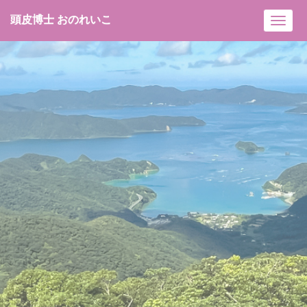
頭皮博士 おのれいこ
Toggl
navig