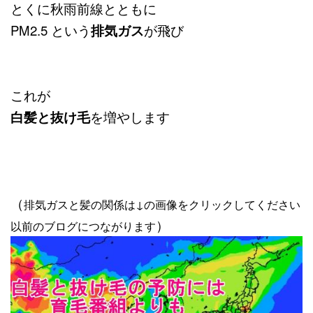
とくに秋雨前線とともに
PM2.5 という
排気ガス
が飛び
これが
白髪と抜け毛
を増やします
（
排気ガスと髪の関係は↓の画像をクリックしてください
）
以前のブログにつながります