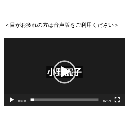
＜目がお疲れの方は音声版をご利用ください＞
動
画
プ
レ
ー
ヤ
ー
00:00
02:59