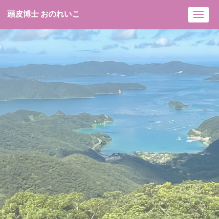
頭皮博士 おのれいこ
Toggl
navig