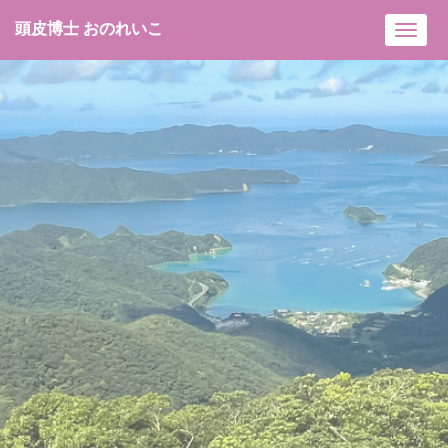
頭皮博士 おのれいこ
Toggl
navig