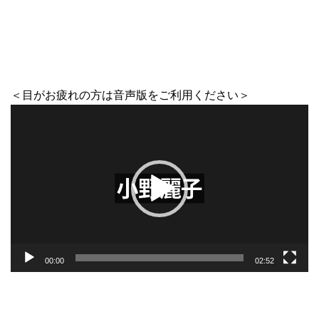
＜目がお疲れの方は音声版をご利用ください＞
動
画
プ
レ
ー
ヤ
ー
00:00
02:52