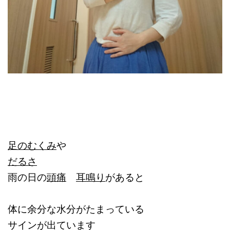
足のむくみ
や
だるさ
雨の日の
頭痛
耳鳴り
があると
体に余分な水分がたまっている
サインが出ています