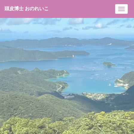
頭皮博士 おのれいこ
Toggl
navig