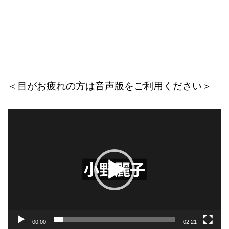
＜目がお疲れの方は音声版をご利用ください＞
動
画
プ
レ
ー
ヤ
ー
00:00
02:21