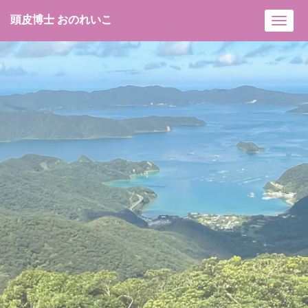
頭皮博士 おのれいこ
Toggl
navig