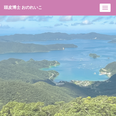
頭皮博士 おのれいこ
Toggl
navig