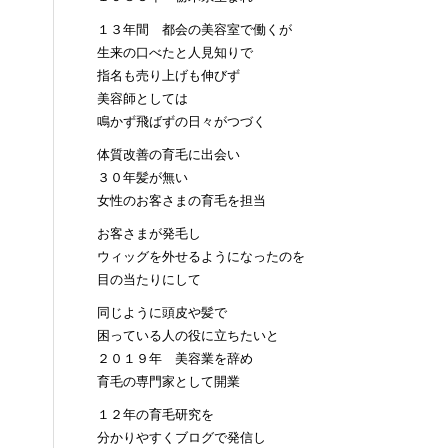
１３年間 都会の美容室で働くが
生来の口べたと人見知りで
指名も売り上げも伸びず
美容師としては
鳴かず飛ばずの日々がつづく
体質改善の育毛に出会い
３０年髪が無い
女性のお客さまの育毛を担当
お客さまが発毛し
ウィッグを外せるようになったのを
目の当たりにして
同じように頭皮や髪で
困っている人の役に立ちたいと
２０１９年 美容業を辞め
育毛の専門家として開業
１２年の育毛研究を
分かりやすくブログで発信し