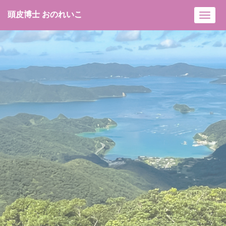
頭皮博士 おのれいこ
Toggl
navig