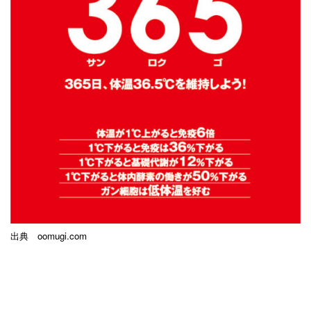
出典 oomugi.com