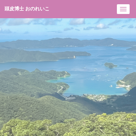
頭皮博士 おのれいこ
Toggl
navig