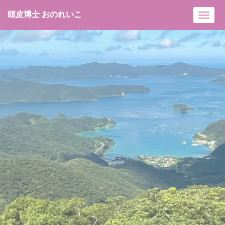
頭皮博士 おのれいこ
Toggl
navig