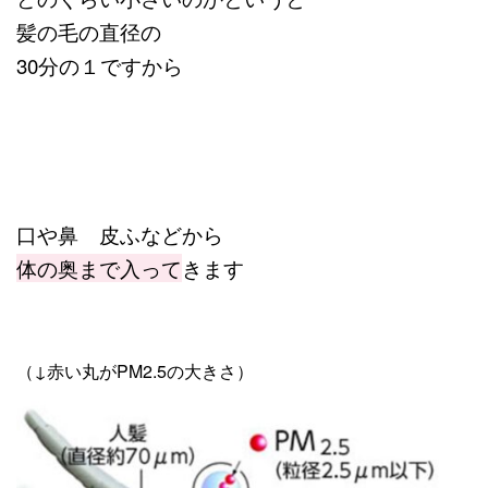
髪の毛の直径の
30分の１ですから
口や鼻 皮ふなどから
体の奥まで入って
きます
（↓赤い丸がPM2.5の大きさ）