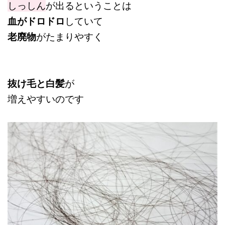
しっしん
が出るということは
血がドロドロ
していて
老廃物
がたまりやすく
抜け毛と白髪
が
増えやすいのです